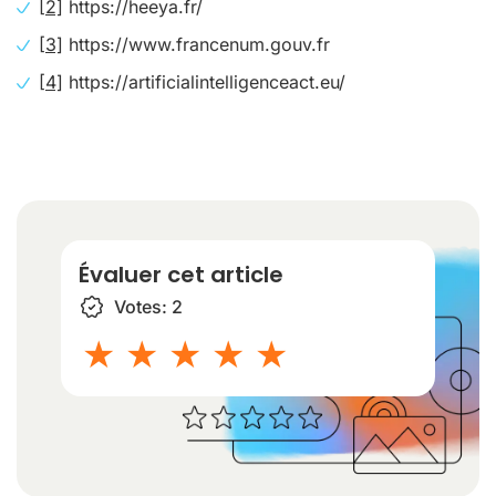
[2]
https://heeya.fr/
[3]
https://www.francenum.gouv.fr
[4]
https://artificialintelligenceact.eu/
Évaluer cet article
Votes:
2
1 star
2 stars
3 stars
4 stars
5 stars