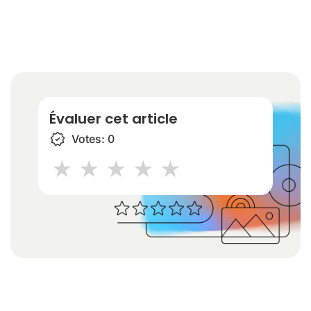
Évaluer cet article
Votes:
0
1 star
2 stars
3 stars
4 stars
5 stars