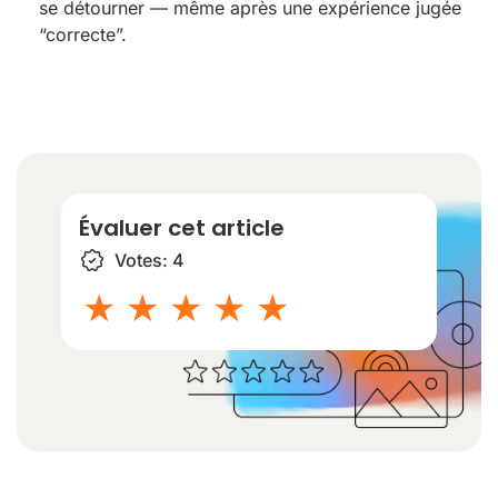
se détourner — même après une expérience jugée
“correcte”.
Évaluer cet article
Votes:
4
1 star
2 stars
3 stars
4 stars
5 stars